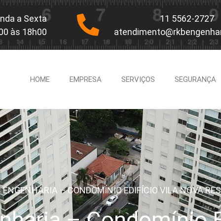
nda a Sexta
11 5562-2727
00 às 18h00
atendimento@rkbengenhar
HOME
EMPRESA
SERVIÇOS
SEGURANÇA
 ENGENHARIA – CONDOMÍNIO EDIFÍCIO VILA NOVA RE
haria – Condomínio Ed