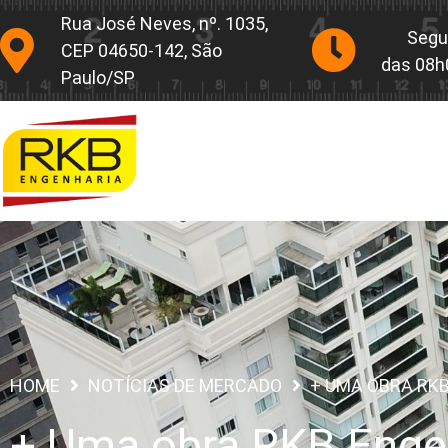
Rua José Neves, nº. 1035,
Segu
CEP 04650-142, São
das 08h
Paulo/SP
HOME
NOTÍCIAS DE MERCADO
+ UMA OBRA RKB
+ Uma obra RKB Engen