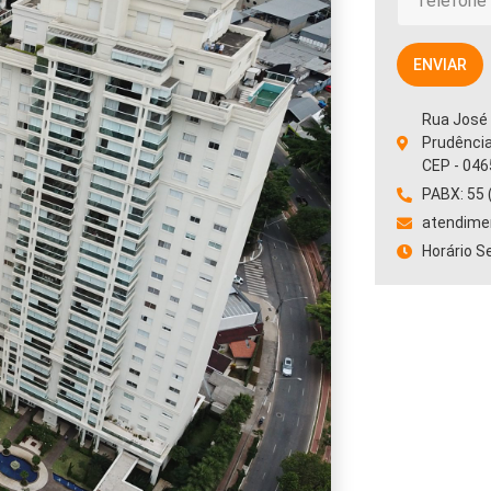
ENVIAR
Rua José 
Prudênci
CEP - 046
PABX: 55 
atendime
Horário S