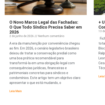
O Novo Marco Legal das Fachadas:
+ U
O Que Todo Síndico Precisa Saber em
Con
2026
13 d
2 de junho de 2026
Nenhum comentário
Fic
A era da manutenção por conveniência chegou
tot
ao fim. Em 2026, o cenário legislativo brasileiro
Bloc
deixou de tratar a conservação predial como
Ralp
uma boa prática recomendável para
Leon
transformá-la em uma obrigação legal com
Cesa
consequências jurídicas, financeiras e
Técn
patrimoniais concretas para síndicos e
Leia
condomínios. Este artigo tem um objetivo claro:
apresentar o que está mudando, o
Leia Mais