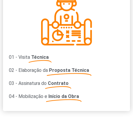
01 - Visita
Técnica
02 - Elaboração da
Proposta Técnica
03 - Assinatura do
Contrato
04 - Mobilização e
Início da Obra