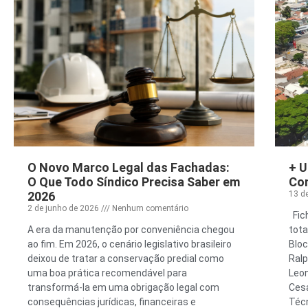
O Novo Marco Legal das Fachadas:
+ U
O Que Todo Síndico Precisa Saber em
Con
2026
13 d
2 de junho de 2026
Nenhum comentário
Fic
A era da manutenção por conveniência chegou
tot
ao fim. Em 2026, o cenário legislativo brasileiro
Bloc
deixou de tratar a conservação predial como
Ralp
uma boa prática recomendável para
Leon
transformá-la em uma obrigação legal com
Cesa
consequências jurídicas, financeiras e
Técn