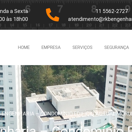
nda a Sexta
11 5562-2727
00 às 18h00
atendimento@rkbengenhar
HOME
EMPRESA
SERVIÇOS
SEGURANÇA
B ENGENHARIA – CONDOMÍNIO EDIFÍCIO ACTUAL MORU
haria – Condomínio Ed