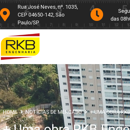
Rua José Neves, nº. 1035,
Segu
CEP 04650-142, São
das 08h
Paulo/SP
HOME
NOTÍCIAS DE MERCADO
+ UMA OBRA RK
+ Uma obra RKB Engen