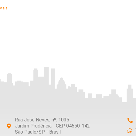
 Mais
Rua José Neves, nº. 1035
Jardim Prudência - CEP 04650-142
São Paulo/SP - Brasil