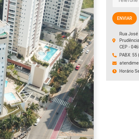
ENVIAR
Rua José 
Prudênci
CEP - 046
PABX: 55 
atendime
Horário S